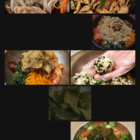
この店舗情報をシェアする
PHOTO | 居酒屋料理食べ飲み放題×韓国料理 ハヌルオンマ
下通店
熊本県熊本市中央区下通１‐9‐13 IKEZONOビル2階